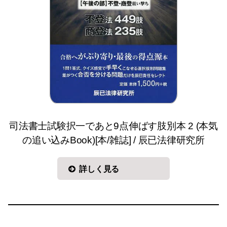
司法書士試験択一であと9点伸ばす肢別本 2 (本気
の追い込みBook)[本/雑誌] / 辰已法律研究所
詳しく見る