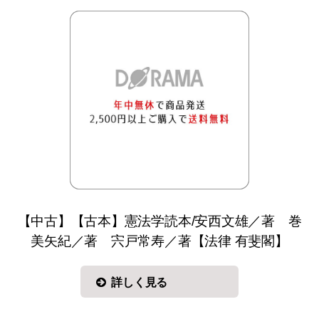
【中古】【古本】憲法学読本/安西文雄／著 巻
美矢紀／著 宍戸常寿／著【法律 有斐閣】
詳しく見る